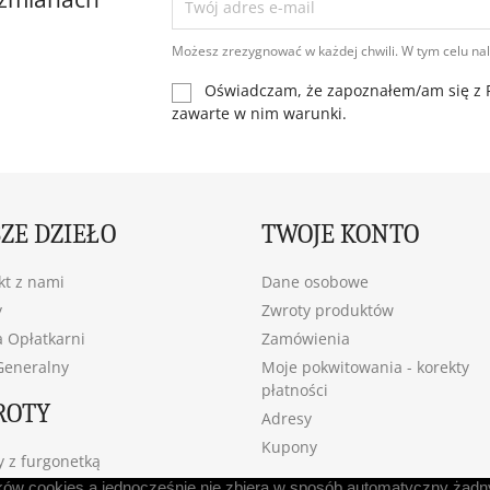
Możesz zrezygnować w każdej chwili. W tym celu nal
Oświadczam, że zapoznałem/am się z R
zawarte w nim warunki.
ZE DZIEŁO
TWOJE KONTO
kt z nami
Dane osobowe
y
Zwroty produktów
a Opłatkarni
Zamówienia
eneralny
Moje pokwitowania - korekty
płatności
ROTY
Adresy
Kupony
y z furgonetką
ików cookies a jednocześnie nie zbiera w sposób automatyczny żadnyc