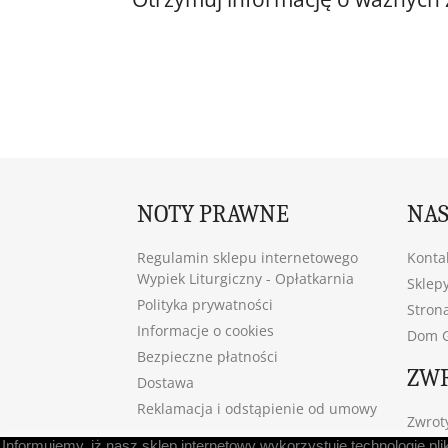
NOTY PRAWNE
NAS
Regulamin sklepu internetowego
Konta
Wypiek Liturgiczny - Opłatkarnia
Sklep
Polityka prywatności
Stron
Informacje o cookies
Dom G
Bezpieczne płatności
ZW
Dostawa
Reklamacja i odstąpienie od umowy
Zwrot
Informujemy, iż nasz sklep internetowy wykorzystuje technologię pl