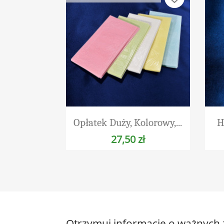
Szybki podgląd

Opłatek Duży, Kolorowy,...
H
27,50 zł
Otrzymuj informację o ważnych