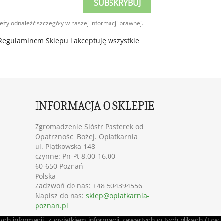
eży odnaleźć szczegóły w naszej informacji prawnej.
egulaminem Sklepu i akceptuję wszystkie
INFORMACJA O SKLEPIE
Zgromadzenie Sióstr Pasterek od
Opatrzności Bożej. Opłatkarnia
ul. Piątkowska 148
czynne: Pn-Pt 8.00-16.00
60-650 Poznań
Polska
Zadzwoń do nas:
+48 504394556
Napisz do nas:
sklep@oplatkarnia-
poznan.pl
h informacji, z wyjątkiem informacji zawartych w tych plikach (tzw.