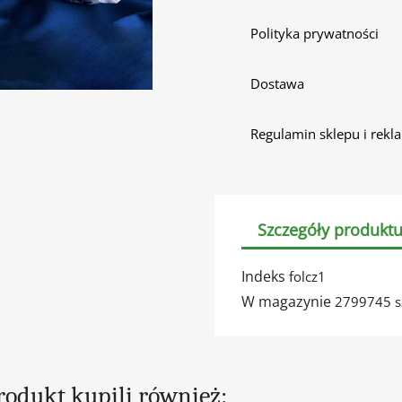
Polityka prywatności
Dostawa
Regulamin sklepu i rekl
Szczegóły produkt
Indeks
folcz1
W magazynie
2799745 s
produkt kupili również: