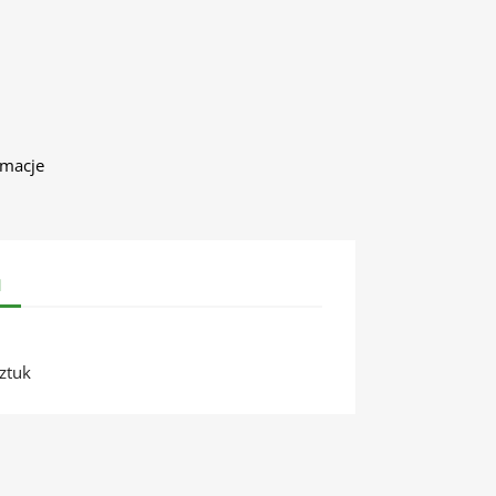
amacje
u
ztuk