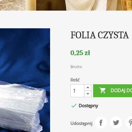
FOLIA CZYSTA
0,25 zł
Brutto
Ilość

DODAJ D

Dostępny
Udostępnij