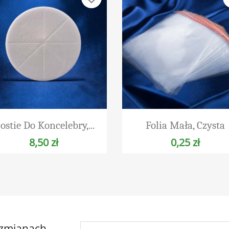
Szybki podgląd
Szybki podgląd


ostie Do Koncelebry,...
Folia Mała, Czysta
8,50 zł
0,25 zł
 zmianach