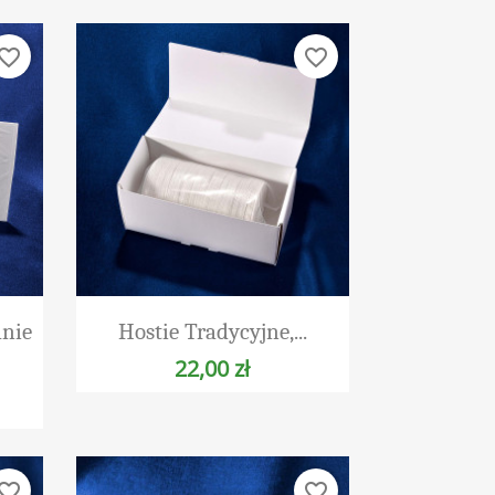
vorite_border
favorite_border
Szybki podgląd

anie
Hostie Tradycyjne,...
22,00 zł
vorite_border
favorite_border