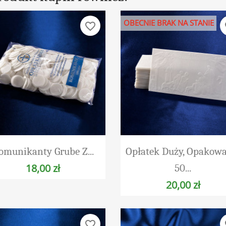
OBECNIE BRAK NA STANIE
favorite_border
fa
Szybki podgląd
Szybki podgląd


omunikanty Grube Z...
Opłatek Duży, Opakow
18,00 zł
50...
20,00 zł
favorite_border
fa